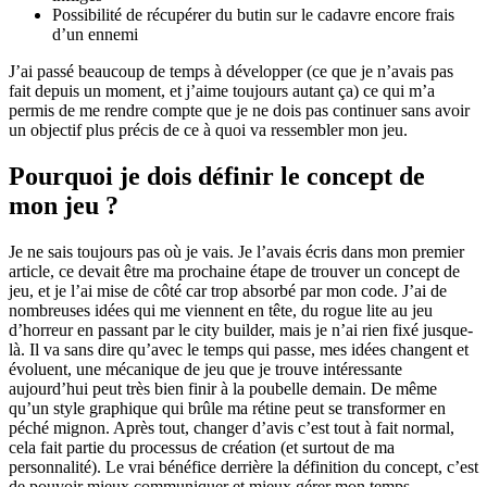
Possibilité de récupérer du butin sur le cadavre encore frais
d’un ennemi
J’ai passé beaucoup de temps à développer (ce que je n’avais pas
fait depuis un moment, et j’aime toujours autant ça) ce qui m’a
permis de me rendre compte que je ne dois pas continuer sans avoir
un objectif plus précis de ce à quoi va ressembler mon jeu.
Pourquoi je dois définir le concept de
mon jeu ?
Je ne sais toujours pas où je vais. Je l’avais écris dans mon premier
article, ce devait être ma prochaine étape de trouver un concept de
jeu, et je l’ai mise de côté car trop absorbé par mon code. J’ai de
nombreuses idées qui me viennent en tête, du rogue lite au jeu
d’horreur en passant par le city builder, mais je n’ai rien fixé jusque-
là. Il va sans dire qu’avec le temps qui passe, mes idées changent et
évoluent, une mécanique de jeu que je trouve intéressante
aujourd’hui peut très bien finir à la poubelle demain. De même
qu’un style graphique qui brûle ma rétine peut se transformer en
péché mignon. Après tout, changer d’avis c’est tout à fait normal,
cela fait partie du processus de création (et surtout de ma
personnalité). Le vrai bénéfice derrière la définition du concept, c’est
de pouvoir mieux communiquer et mieux gérer mon temps.